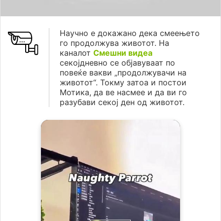
Научно е докажано дека смеењето
го продолжува животот. На
каналот
Смешни видеа
секојдневно се објавуваат по
повеќе вакви „продолжувачи на
животот“. Токму затоа и постои
Мотика, да ве насмее и да ви го
разубави секој ден од животот.