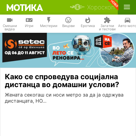
Хороскоп
Смешни
Игри
Мистерии
Вицови
Еротика
Загатки
Авто-мот
видеа
и тестови
Како се спроведува социјална
дистанца во домашни услови?
Жената секогаш си носи метро за да ја одржува
дистанцата, НО…