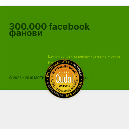
300.000
facebook
фанови
Цени и услови за рекламирање на Мотика
Импресум
© 2006 - 2019 МОТИКА, Сите права се задржани