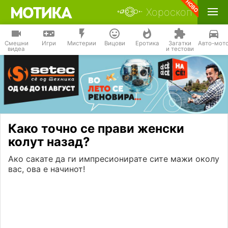
Хороскоп
Смешни
Игри
Мистерии
Вицови
Еротика
Загатки
Авто-мот
видеа
и тестови
Како точно се прави женски
колут назад?
Ако сакате да ги импресионирате сите мажи околу
вас, ова е начинот!