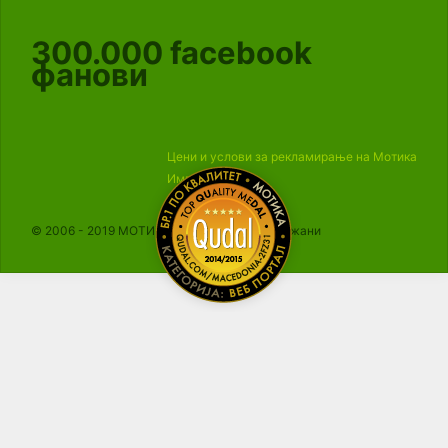
300.000
facebook
фанови
Цени и услови за рекламирање на Мотика
Импресум
© 2006 - 2019 МОТИКА, Сите права се задржани