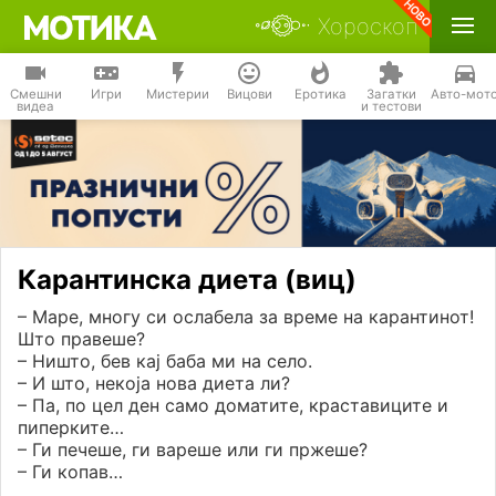
Хороскоп
Смешни
Игри
Мистерии
Вицови
Еротика
Загатки
Авто-мот
видеа
и тестови
Карантинска диета (виц)
– Маре, многу си ослабела за време на карантинот!
Што правеше?
– Ништо, бев кај баба ми на село.
– И што, некоја нова диета ли?
– Па, по цел ден само доматите, краставиците и
пиперките…
– Ги печеше, ги вареше или ги пржеше?
– Ги копав…