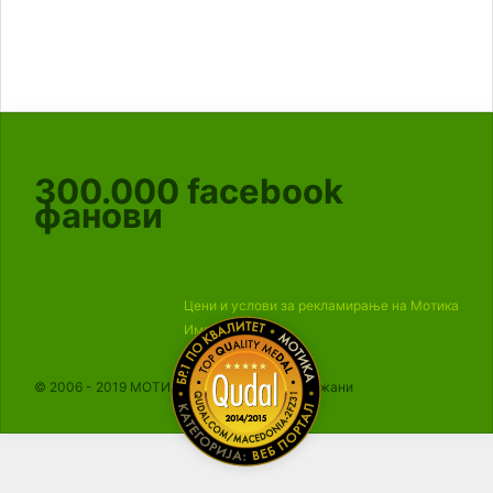
300.000
facebook
фанови
Цени и услови за рекламирање на Мотика
Импресум
© 2006 - 2019 МОТИКА, Сите права се задржани