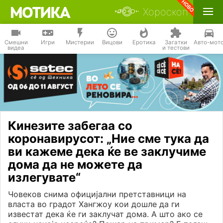
Хороскоп
Смешни
Игри
Мистерии
Вицови
Еротика
Загатки
Авто-мот
видеа
и тестови
Кинезите забегаа со
коронавирусот: „Ние сме тука да
ви кажеме дека ќе ве заклучиме
дома да не можете да
излегувате“
Човеков снима официјални претставници на
власта во градот Хангжоу кои дошле да ги
известат дека ќе ги заклучат дома. А што ако се