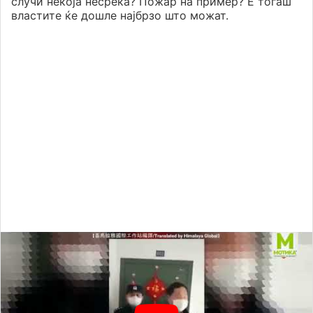
случи некоја несреќа? Пожар на пример? Е тогаш
властите ќе дошле најбрзо што можат.