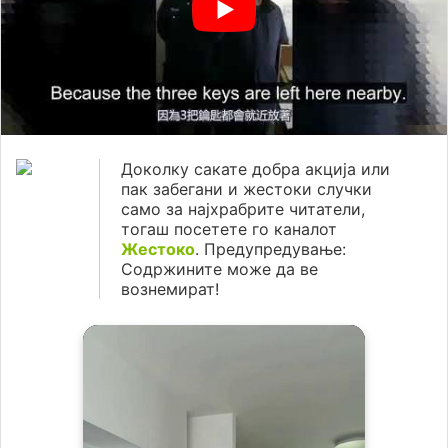
Доколку сакате добра акција или
пак забегани и жестоки случки
само за најхрабрите читатели,
тогаш посетете го каналот
Жестоко
. Предупредување:
Содржините може да ве
вознемират!