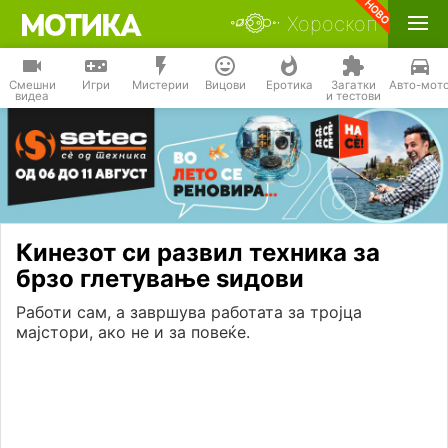
Хороскоп
Смешни
Игри
Мистерии
Вицови
Еротика
Загатки
Авто-мот
видеа
и тестови
Кинезот си развил техника за
брзо глетување ѕидови
Работи сам, а завршува работата за тројца
мајстори, ако не и за повеќе.