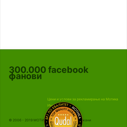
300.000
facebook
фанови
Цени и услови за рекламирање на Мотика
Импресум
© 2006 - 2019 МОТИКА, Сите права се задржани