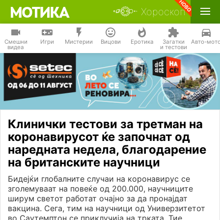
Хороскоп
Смешни
Игри
Мистерии
Вицови
Еротика
Загатки
Авто-мот
видеа
и тестови
Клинички тестови за третман на
коронавирусот ќе започнат од
наредната недела, благодарение
на британските научници
Бидејќи глобалните случаи на коронавирус се
зголемуваат на повеќе од 200.000, научниците
ширум светот работат очајно за да пронајдат
вакцина. Сега, тим на научници од Универзитетот
во Саутемптон се приклучија на трката. Тие