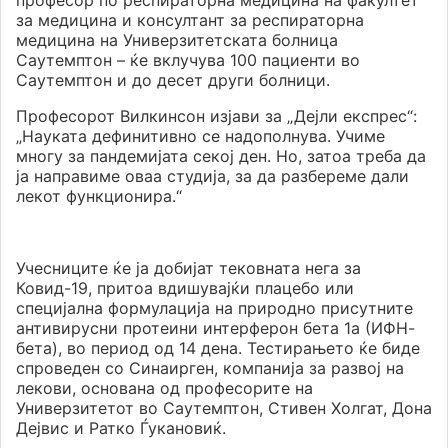
професор по респираторна медицина на факултет
за медицина и консултант за респираторна
медицина на Универзитетската болница
Саутемптон – ќе вклучува 100 пациенти во
Саутемптон и до десет други болници.
Професорот Вилкинсон изјави за „Дејли експрес“:
„Науката дефинитивно се надополнува. Учиме
многу за пандемијата секој ден. Но, затоа треба да
ја направиме оваа студија, за да разбереме дали
лекот функционира.“
Учесниците ќе ја добијат тековната нега за
Ковид-19, притоа вдишувајќи плацебо или
специјална формулација на природно присутните
антивирусни протеини интерферон бета 1а (ИФН-
бета), во период од 14 дена. Тестирањето ќе биде
спроведен со Синаирген, компанија за развој на
лекови, основана од професорите на
Универзитетот во Саутемптон, Стивен Холгат, Дона
Дејвис и Ратко Ѓукановиќ.