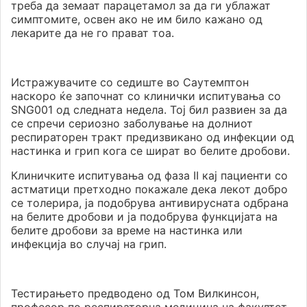
треба да земаат парацетамол за да ги ублажат
симптомите, освен ако не им било кажано од
лекарите да не го прават тоа.
Истражувачите со седиште во Саутемптон
наскоро ќе започнат со клинички испитувања со
SNG001 од следната недела. Тој бил развиен за да
се спречи сериозно заболување на долниот
респираторен тракт предизвикано од инфекции од
настинка и грип кога се шират во белите дробови.
Клиничките испитувања од фаза II кај пациенти со
астматици претходно покажале дека лекот добро
се толерира, ја подобрува антивирусната одбрана
на белите дробови и ја подобрува функцијата на
белите дробови за време на настинка или
инфекција во случај на грип.
Тестирањето предводено од Том Вилкинсон,