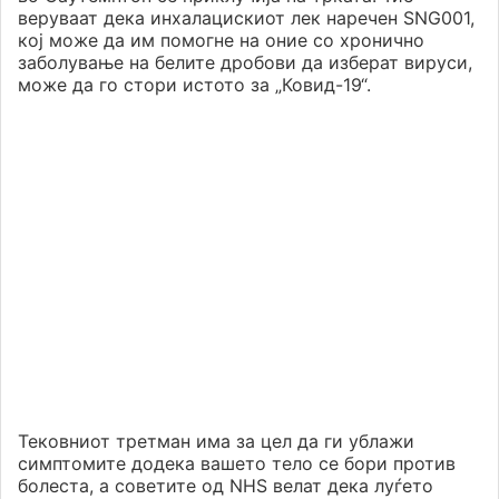
веруваат дека инхалацискиот лек наречен SNG001,
кој може да им помогне на оние со хронично
заболување на белите дробови да изберат вируси,
може да го стори истото за „Ковид-19“.
Тековниот третман има за цел да ги ублажи
симптомите додека вашето тело се бори против
болеста, а советите од NHS велат дека луѓето