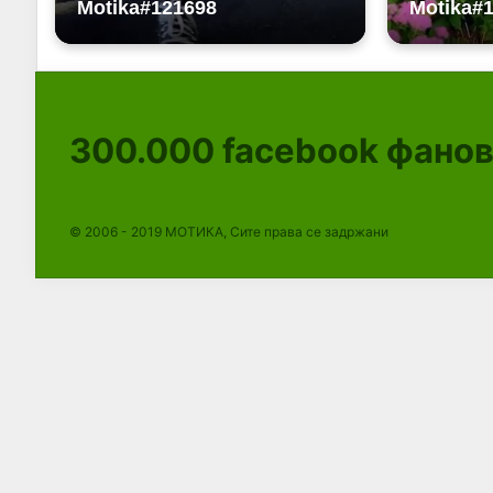
300.000
facebook фано
© 2006 - 2019 МОТИКА, Сите права се задржани