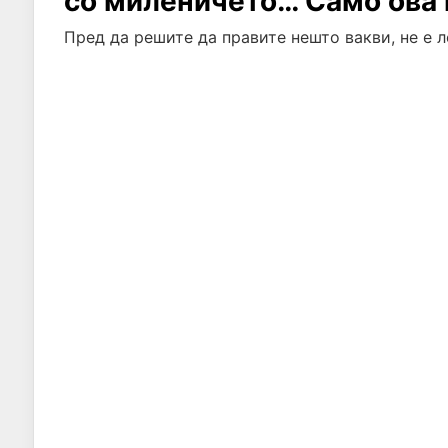
со миленичето… Само ова 
Пред да решите да правите нешто вакви, не е л