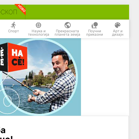
ОСКОП
Спорт
Наука и
Прекрасната
Поучни
Арт и
технологија
планета земја
приказни
дизајн
ба