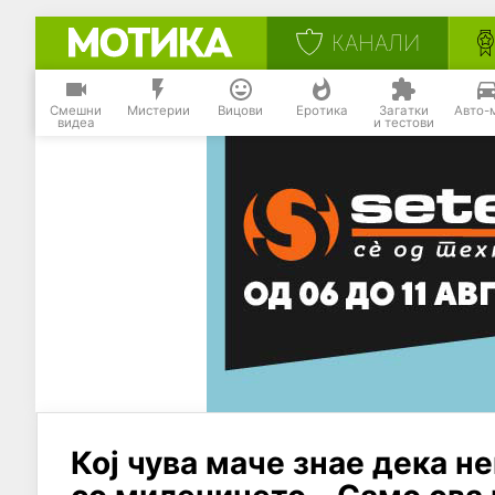
КАНАЛИ
Смешни
Мистерии
Вицови
Еротика
Загатки
Авто-
видеа
и тестови
Кој чува маче знае дека н