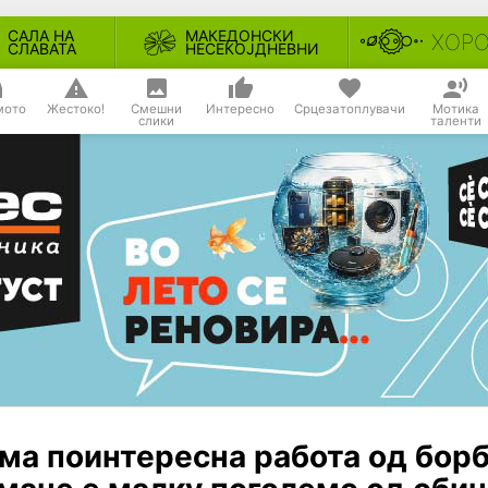
САЛА НА
МАКЕДОНСКИ
ХОР
СЛАВАТА
НЕСЕКОЈДНЕВНИ
мото
Жестоко!
Смешни
Интересно
Срцезатоплувачи
Мотика
слики
таленти
ема поинтересна работа од бор