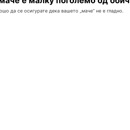
маче е малку поголемо од обич
ошо да се осигурате дека вашето „маче“ не е гладно.