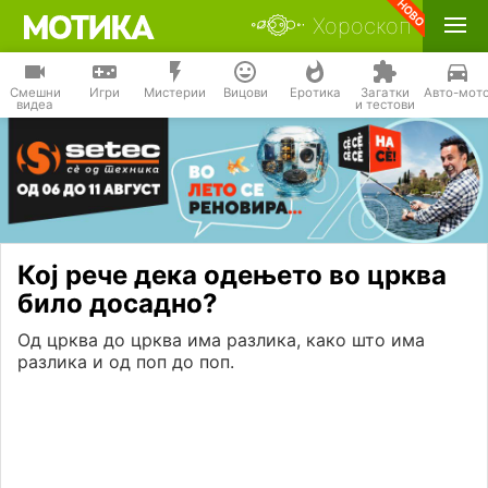
Хороскоп
Смешни
Игри
Мистерии
Вицови
Еротика
Загатки
Авто-мот
видеа
и тестови
Кој рече дека одењето во црква
било досадно?
Од црква до црква има разлика, како што има
разлика и од поп до поп.