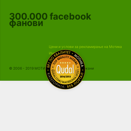
300.000
facebook
фанови
Цени и услови за рекламирање на Мотика
Импресум
© 2006 - 2019 МОТИКА, Сите права се задржани