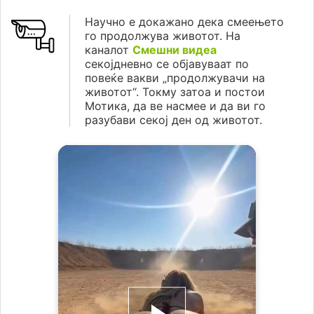
Научно е докажано дека смеењето
го продолжува животот. На
каналот
Смешни видеа
секојдневно се објавуваат по
повеќе вакви „продолжувачи на
животот“. Токму затоа и постои
Мотика, да ве насмее и да ви го
разубави секој ден од животот.