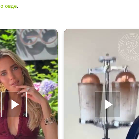
го овде
.