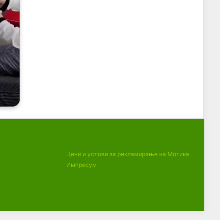
Цени и услови за рекламирање на Мотика
Импресум