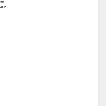
 со
они,