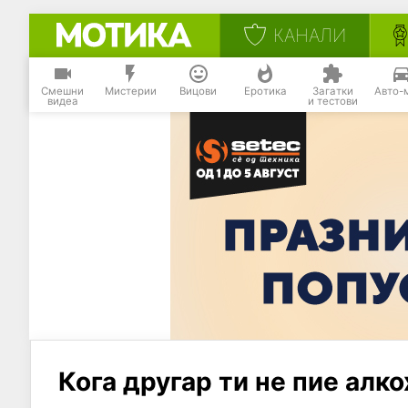
КАНАЛИ
Смешни
Мистерии
Вицови
Еротика
Загатки
Авто-
видеа
и тестови
Кога другар ти не пие алко