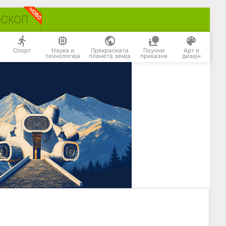
ОСКОП
Спорт
Наука и
Прекрасната
Поучни
Арт и
технологија
планета земја
приказни
дизајн