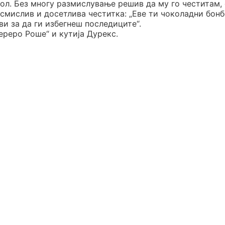
хол. Без многу размислување решив да му го честитам,
смислив и досетлива честитка: „Еве ти чоколадни бонб
ви за да ги избегнеш последиците“.
ереро Роше“ и кутија Дурекс.