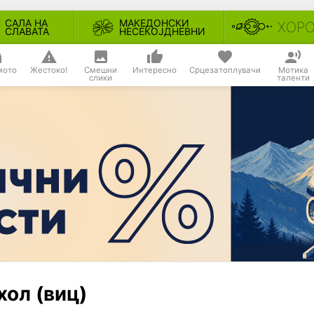
САЛА НА
МАКЕДОНСКИ
ХОР
СЛАВАТА
НЕСЕКОЈДНЕВНИ
мото
Жестоко!
Смешни
Интересно
Срцезатоплувачи
Мотика
слики
таленти
хол (виц)