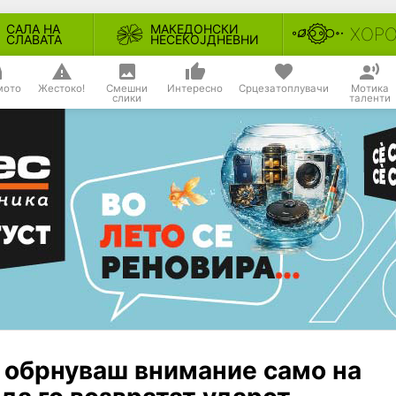
САЛА НА
МАКЕДОНСКИ
ХОР
СЛАВАТА
НЕСЕКОЈДНЕВНИ
мото
Жестоко!
Смешни
Интересно
Срцезатоплувачи
Мотика
слики
таленти
у обрнуваш внимание само на