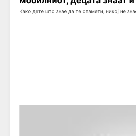
мобилниот, децата знаат и
Како дете што знае да те опамети, никој не знае