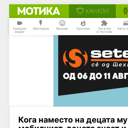
КАНАЛИ
Смешни
Мистерии
Вицови
Еротика
Загатки
Авто-
видеа
и тестови
Кога наместо на децата м