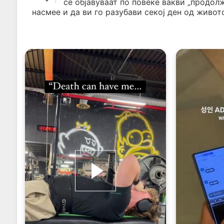
се објавуваат по повеќе вакви „продол
насмее и да ви го разубави секој ден од живото