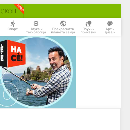
ОСКОП
Спорт
Наука и
Прекрасната
Поучни
Арт и
технологија
планета земја
приказни
дизајн