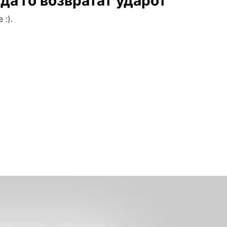
 да го возвратат ударот
 :).