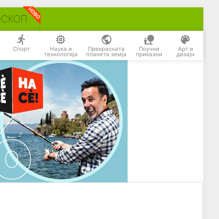
ОСКОП
Спорт
Наука и
Прекрасната
Поучни
Арт и
технологија
планета земја
приказни
дизајн