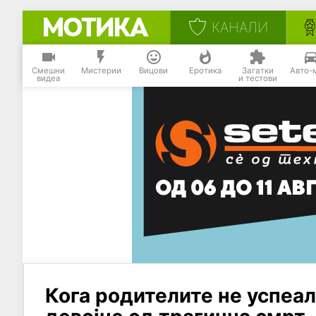
КАНАЛИ
Смешни
Мистерии
Вицови
Еротика
Загатки
Авто-
видеа
и тестови
Кога родителите не успеал