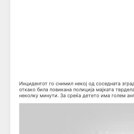
Инцидентот го снимил некој од соседната зград
откако била повикана полиција мајката тврдела
неколку минути. За среќа детето има голем анг