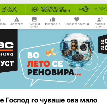
САЛА НА
МАКЕДОНСКИ
ХОР
СЛАВАТА
НЕСЕКОЈДНЕВНИ
мото
Жестоко!
Смешни
Интересно
Срцезатоплувачи
Мотика
слики
таленти
е Господ го чуваше ова мало