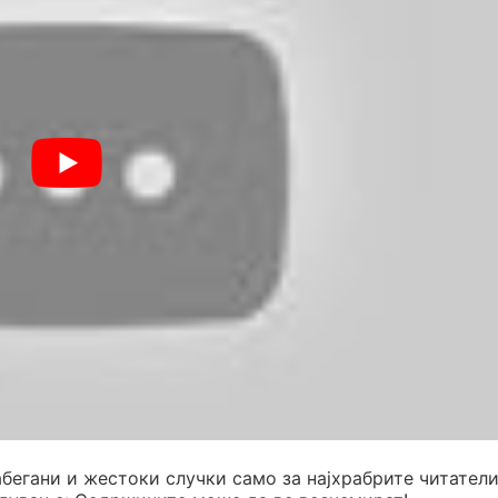
абегани и жестоки случки само за најхрабрите читатели