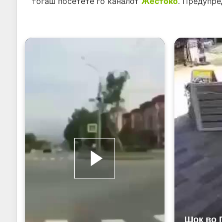
тогаш посетете го каналот
Жестоко
. Предупр