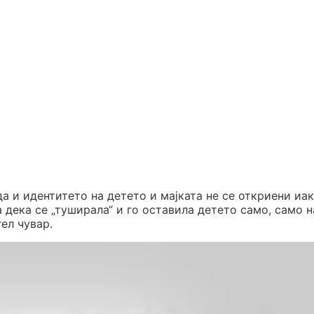
а и идентитето на детето и мајката не се откриени иа
 дека се „туширала“ и го оставила детето само, само н
ел чувар.