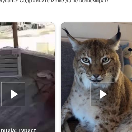
едување: Содржините може да ве вознемират!