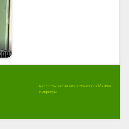
Цени и услови за рекламирање на Мотика
Импресум