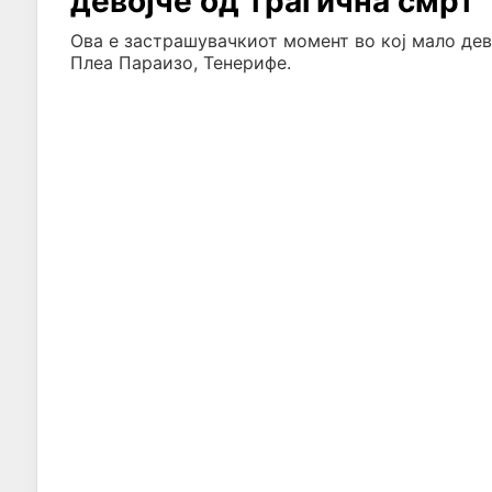
девојче од трагична смрт
Ова е застрашувачкиот момент во кој мало дев
Плеа Параизо, Тенерифе.