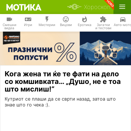
Хороскоп
Смешни
Игри
Мистерии
Вицови
Еротика
Загатки
Авто-мот
видеа
и тестови
Кога жена ти ќе те фати на дело
со комшивката… „Душо, не е тоа
што мислиш!“
Кутриот се плаши да се сврти назад, затоа што
знае што го чека :).