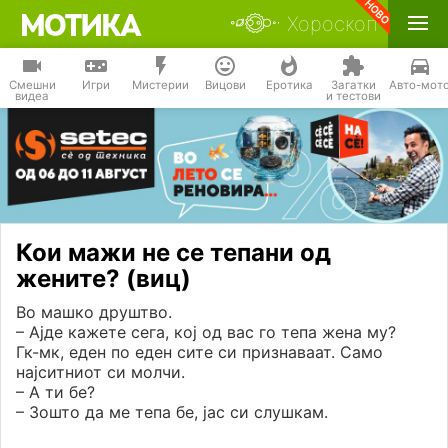
Хороскоп
Смешни
Игри
Мистерии
Вицови
Еротика
Загатки
Авто-мот
видеа
и тестови
Кои мажи не се тепани од
жените? (виц)
Во машко друштво.
– Ајде кажете сега, кој од вас го тепа жена му?
Гк-мк, еден по еден сите си признаваат. Само
најситниот си молчи.
– А ти бе?
– Зошто да ме тепа бе, јас си слушкам.