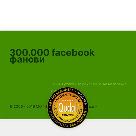
300.000
facebook
фанови
Цени и услови за рекламирање на Мотика
Импресум
© 2006 - 2019 МОТИКА, Сите права се задржани