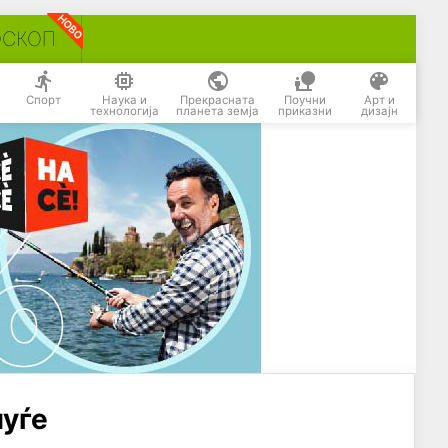
ОСКОП
Спорт
Наука и
Прекрасната
Поучни
Арт и
технологија
планета земја
приказни
дизајн
луѓе