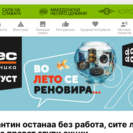
САЛА НА
МАКЕДОНСКИ
ХОР
СЛАВАТА
НЕСЕКОЈДНЕВНИ
мото
Жестоко!
Смешни
Интересно
Срцезатоплувачи
Мотика
слики
таленти
нтин останаа без работа, сите 