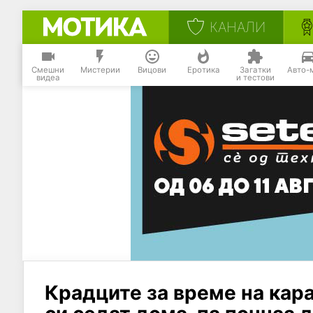
КАНАЛИ
Смешни
Мистерии
Вицови
Еротика
Загатки
Авто-
видеа
и тестови
Крадците за време на кара