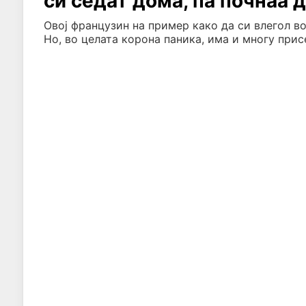
си седат дома, па почнаа 
Овој французин на пример како да си влегол во
Но, во целата корона паника, има и многу присе