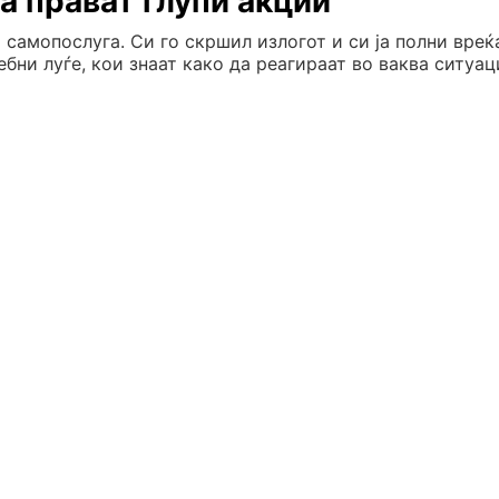
да прават глупи акции
 самопослуга. Си го скршил излогот и си ја полни вреќ
бни луѓе, кои знаат како да реагираат во ваква ситуаци