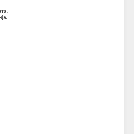
ата.
ја.