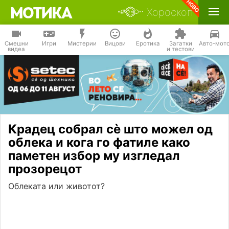
Хороскоп
Смешни
Игри
Мистерии
Вицови
Еротика
Загатки
Авто-мот
видеа
и тестови
Крадец собрал сѐ што можел од
облека и кога го фатиле како
паметен избор му изгледал
прозорецот
Облеката или животот?