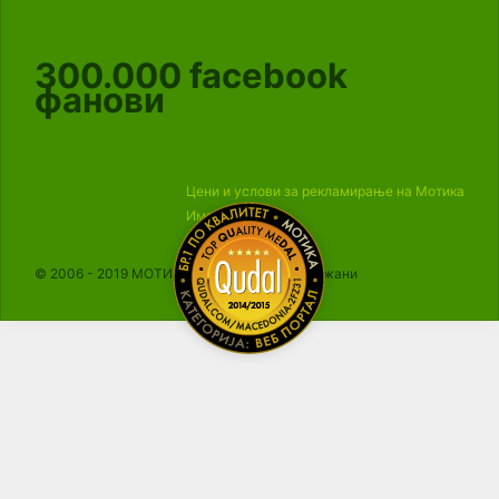
300.000
facebook
фанови
Цени и услови за рекламирање на Мотика
Импресум
© 2006 - 2019 МОТИКА, Сите права се задржани