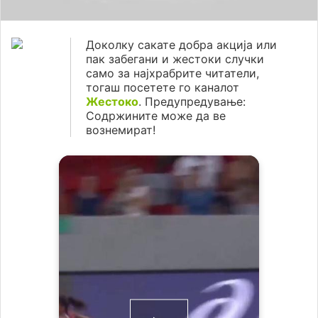
Доколку сакате добра акција или
пак забегани и жестоки случки
само за најхрабрите читатели,
тогаш посетете го каналот
Жестоко
. Предупредување:
Содржините може да ве
вознемират!