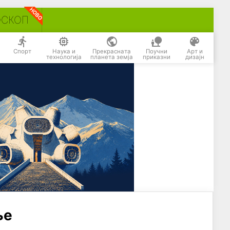
ОСКОП
Спорт
Наука и
Прекрасната
Поучни
Арт и
технологија
планета земја
приказни
дизајн
ње