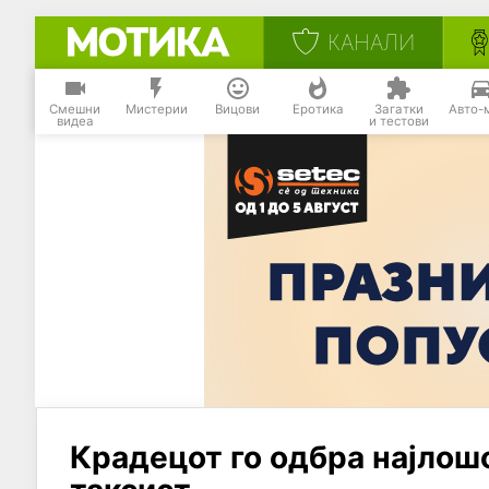
КАНАЛИ
Смешни
Мистерии
Вицови
Еротика
Загатки
Авто-
видеа
и тестови
Крадецот го одбра најлош