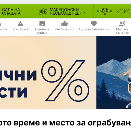
САЛА НА
МАКЕДОНСКИ
ХОР
СЛАВАТА
НЕСЕКОЈДНЕВНИ
мото
Жестоко!
Смешни
Интересно
Срцезатоплувачи
Мотика
слики
таленти
ото време и место за ограбува