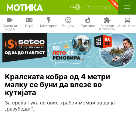
Хороскоп
Смешни
Игри
Мистерии
Вицови
Еротика
Загатки
Авто-мот
видеа
и тестови
Кралската кобра од 4 метри
малку се буни да влезе во
кутијата
За среќа тука се овие храбри момци за да ја
„разубедат“.