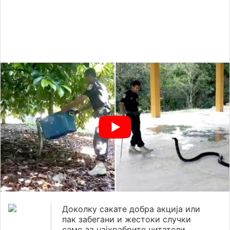
Доколку сакате добра акција или
пак забегани и жестоки случки
само за најхрабрите читатели,