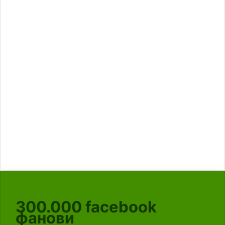
300.000
facebook
фанови