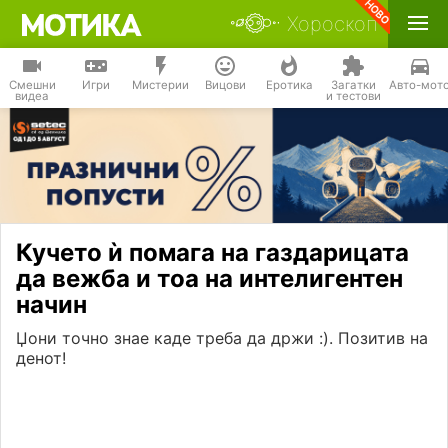
Хороскоп
Смешни
Игри
Мистерии
Вицови
Еротика
Загатки
Авто-мот
видеа
и тестови
Кучето ѝ помага на газдарицата
да вежба и тоа на интелигентен
начин
Џони точно знае каде треба да држи :). Позитив на
денот!