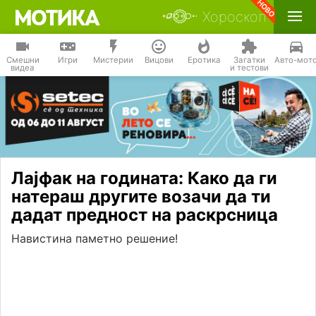
Хороскоп
Смешни
Игри
Мистерии
Вицови
Еротика
Загатки
Авто-мот
видеа
и тестови
Лајфак на годината: Како да ги
натераш другите возачи да ти
дадат предност на раскрсница
Навистина паметно решение!