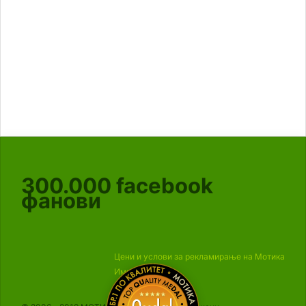
300.000
facebook
фанови
Цени и услови за рекламирање на Мотика
Импресум