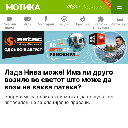
Хороскоп
Смешни
Игри
Мистерии
Вицови
Еротика
Загатки
Авто-мот
видеа
и тестови
Лада Нива може! Има ли друго
возило во светот што може да
вози на ваква патека?
Зборуваме за возила кои можат да се купат од
автосалон, не за специјално правени.