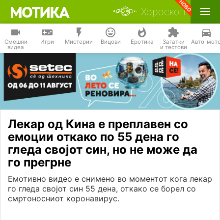
Хороскоп
Смешни
Игри
Мистерии
Вицови
Еротика
Загатки
Авто-мот
видеа
и тестови
Лекар од Кина е преплавен со
емоции откако по 55 дена го
гледа својот син, но не може да
го прегрне
Емотивно видео е снимено во моментот кога лекар
го гледа својот син 55 дена, откако се борел со
смртоносниот коронавирус.