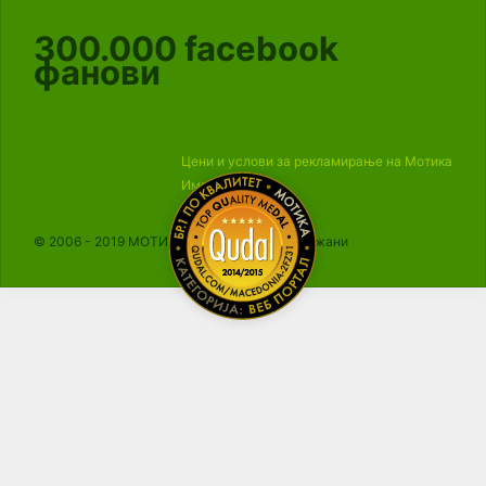
300.000
facebook
фанови
Цени и услови за рекламирање на Мотика
Импресум
© 2006 - 2019 МОТИКА, Сите права се задржани