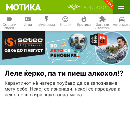
Хороскоп
Смешни
Игри
Мистерии
Вицови
Еротика
Загатки
Авто-мот
видеа
и тестови
Леле ќерко, па ти пиеш алкохол!?
Карантинот нѐ натера поубаво да се запознаеме
меѓу себе. Некој се изненади, некој се израдува а
некој се шокира, како оваа мајка.