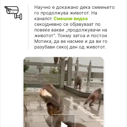
Научно е докажано дека смеењето
го продолжува животот. На
каналот
Смешни видеа
секојдневно се објавуваат по
повеќе вакви „продолжувачи на
животот“. Токму затоа и постои
Мотика, да ве насмее и да ви го
разубави секој ден од животот.