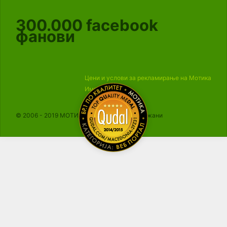
300.000
facebook
фанови
Цени и услови за рекламирање на Мотика
Импресум
© 2006 - 2019 МОТИКА, Сите права се задржани