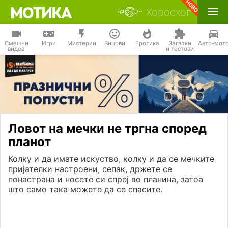
Хороскоп
Смешни
Игри
Мистерии
Вицови
Еротика
Загатки
Авто-мот
видеа
и тестови
Ловот на мечки не тргна според
планот
Колку и да имате искуство, колку и да се мечките
пријателки настроени, сепак, држете се
понастрана и носете си спреј во планина, затоа
што само така можете да се спасите.