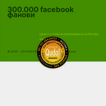
300.000
facebook
фанови
Цени и услови за рекламирање на Мотика
Импресум
© 2006 - 2019 МОТИКА, Сите права се задржани