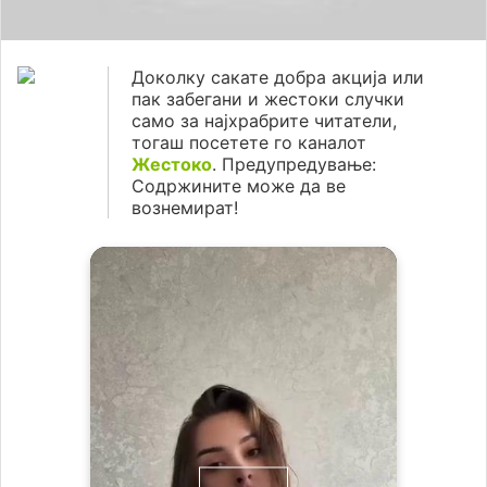
Доколку сакате добра акција или
пак забегани и жестоки случки
само за најхрабрите читатели,
тогаш посетете го каналот
Жестоко
. Предупредување:
Содржините може да ве
вознемират!