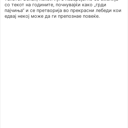
со текот на годините, почнувајќи како „грди
пајчиња“ и се претворија во прекрасни лебеди кои
едвај некој може да ги препознае повеќе.