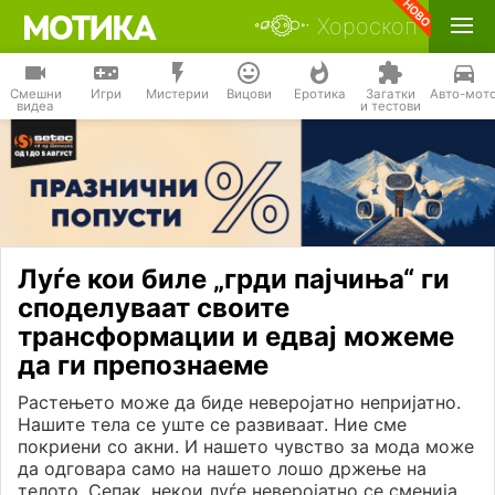
Хороскоп
Смешни
Игри
Мистерии
Вицови
Еротика
Загатки
Авто-мот
видеа
и тестови
Луѓе кои биле „грди пајчиња“ ги
споделуваат своите
трансформации и едвај можеме
да ги препознаеме
Растењето може да биде неверојатно непријатно.
Нашите тела се уште се развиваат. Ние сме
покриени со акни. И нашето чувство за мода може
да одговара само на нашето лошо држење на
телото. Сепак, некои луѓе неверојатно се сменија