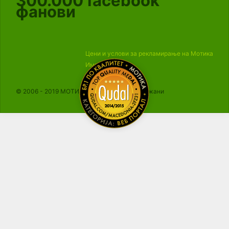
300.000
facebook
фанови
Цени и услови за рекламирање на Мотика
Импресум
© 2006 - 2019 МОТИКА, Сите права се задржани