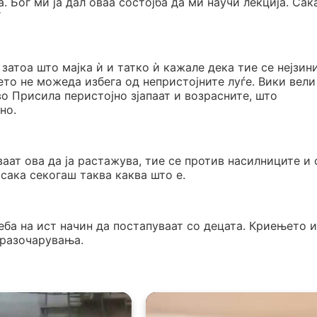
 Бог ми ја дал оваа состојба да ми научи лекција. Сак
“
затоа што мајка ѝ и татко ѝ кажале дека тие се нејзин
ето не можеда избега од непристојните луѓе. Вики вели
во Присила перистојно зјапаат и возрасните, што
но.
аат ова да ја растажува, тие се против насилниците и 
сака секогаш таква каква што е.
еба на ист начин да постапуваат со децата. Криењето и
 разочарувања.