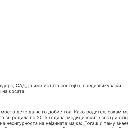
ујорк, САД, ја има истата состојба, предизвикувајќи
 на косата.
 моето дете да не го добие тоа. Како родител, сакам м
ила се родила во 2015 година, медицинските сестри отк
 на несигурноста на нејзината мајка: „Тогаш и таму знае