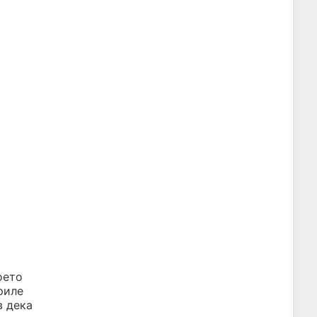
оето
риле
в дека