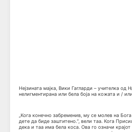
Нејзината мајка, Вики Гагларди – учителка од Њ
нелигментирана или бела боја на кожата и / или
„Кога конечно забременив, му се молев на Бога
дете да биде заштитено.“, вели таа. Кога Прис
дека и таа има бела коса. Ова го означи крајот