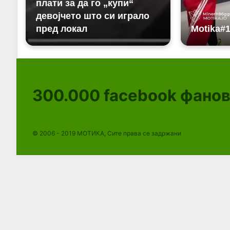
300.000
facebook фано
© 2006 - 2019 МОТИКА, Сите права се задржани