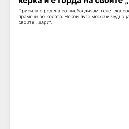
ќерка ѝ е горда на своите 
Присила е родена со пиебалдизам, генетска сос
прамени во косата. Некои луѓе можеби чудно ја
своите „шари“.