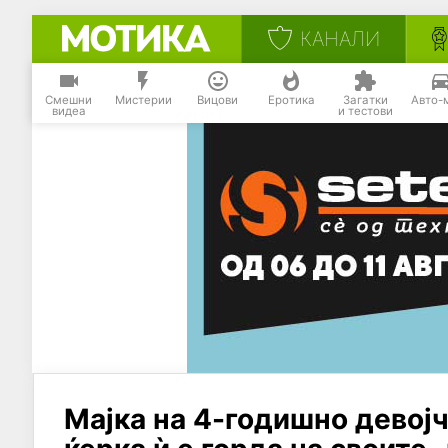
КАНАЛИ
Смешни
Мистерии
Вицови
Еротика
Загатки
Авто-
видеа
и тестови
Мајка на 4-годишно девојч