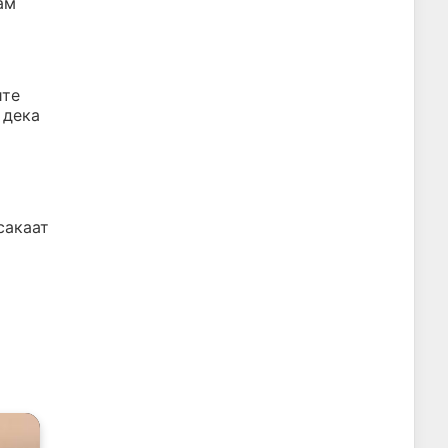
ам
ите
 дека
сакаат