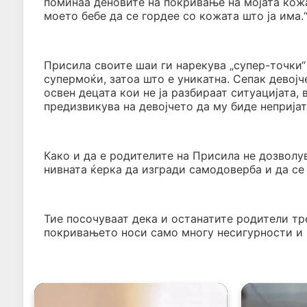
поминаа деновите на покривање на мојата кожа.
моето бебе да се гордее со кожата што ја има.
Присила своите шаи ги нарекува „супер-точки“ 
супермоќи, затоа што е уникатна. Сепак девојч
освен децата кои не ја разбираат ситуацијата, 
предизвикува на девојчето да му биде непријат
Како и да е родителите на Присила не дозволув
нивната ќерка да изгради самодоверба и да се 
Тие посочуваат дека и останатите родители тр
покривањето носи само многу несигурности и