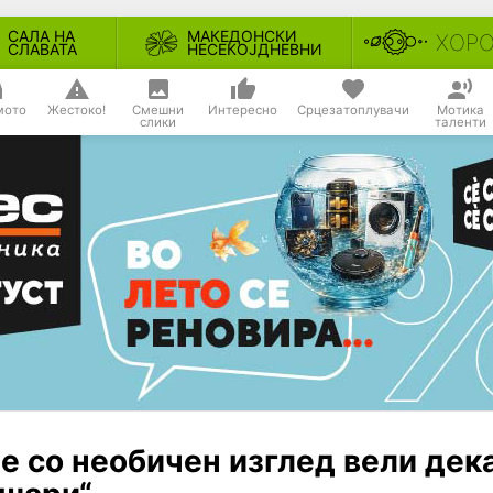
САЛА НА
МАКЕДОНСКИ
ХОР
СЛАВАТА
НЕСЕКОЈДНЕВНИ
мото
Жестоко!
Смешни
Интересно
Срцезатоплувачи
Мотика
слики
таленти
е со необичен изглед вели дек