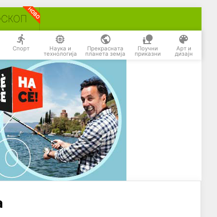
ОСКОП
Спорт
Наука и
Прекрасната
Поучни
Арт и
технологија
планета земја
приказни
дизајн
а