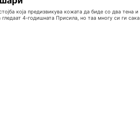
„шари“
тојба која предизвикува кожата да биде со два тена и
 гледаат 4-годишната Присила, но таа многу си ги сака