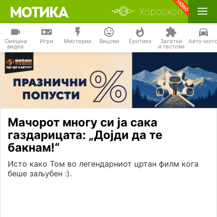
Хороскоп
Смешни
Игри
Мистерии
Вицови
Еротика
Загатки
Авто-мот
видеа
и тестови
Мачорот многу си ја сака
газдарицата: „Дојди да те
бакнам!“
Исто како Том во легендарниот цртан филм кога
беше заљубен :).