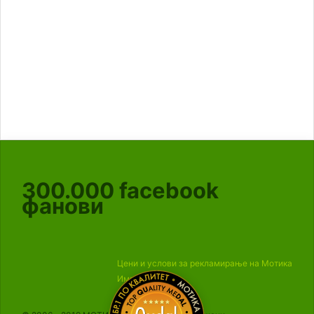
300.000
facebook
фанови
Цени и услови за рекламирање на Мотика
Импресум