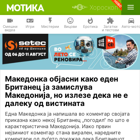
Хороскоп
Смешни
Игри
Мистерии
Вицови
Еротика
Загатки
Авто-мот
видеа
и тестови
Македонка објасни како еден
Британец ја замислува
Македонија, но излезе дека не е
далеку од вистината
Една Македонка ја напишала во коментар својата
приказна како некој Британец „погодил“ по што е
карактеристична Македонија. Иако првин
нејзиниот коментар стана вирален, наредните
коментари од луѓето покажаа дека Британецот