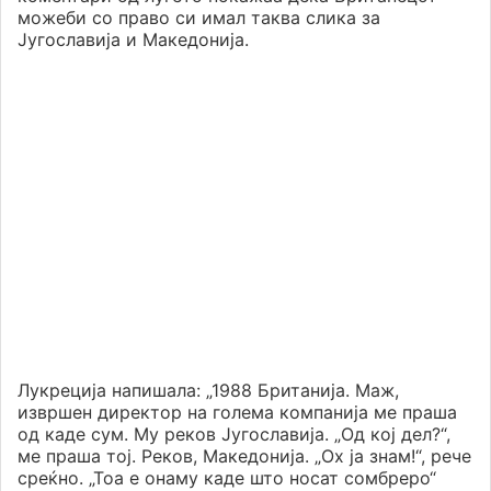
можеби со право си имал таква слика за
Југославија и Македонија.
Лукреција напишала: „1988 Британија. Маж,
извршен директор на голема компанија ме праша
од каде сум. Му реков Југославија. „Од кој дел?“,
ме праша тој. Реков, Македонија. „Ох ја знам!“, рече
среќно. „Тоа е онаму каде што носат сомбреро“