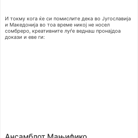
И токму кога ќе си помислите дека во Југославија
и Македонија во тоа време никој не носел
сомбреро, креативните луѓе веднаш пронајдоа
докази и еве ги:
Ансамблот Мањифико