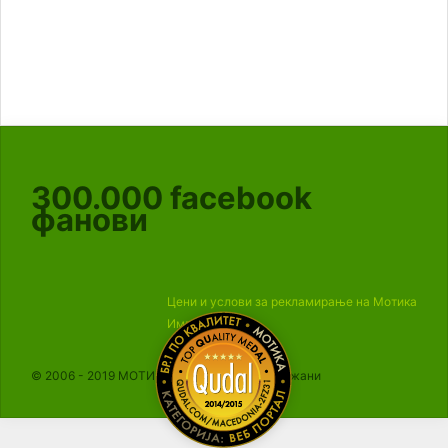
300.000
facebook
фанови
Цени и услови за рекламирање на Мотика
Импресум
© 2006 - 2019 МОТИКА, Сите права се задржани