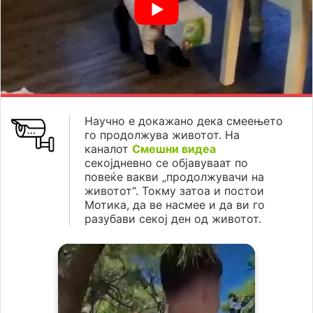
Научно е докажано дека смеењето
го продолжува животот. На
каналот
Смешни видеа
секојдневно се објавуваат по
повеќе вакви „продолжувачи на
животот“. Токму затоа и постои
Мотика, да ве насмее и да ви го
разубави секој ден од животот.