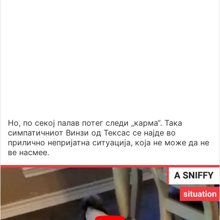
Но, по секој палав потег следи „карма“. Така
симпатичниот Винзи од Тексас се најде во
прилично непријатна ситуација, која не може да не
ве насмее.