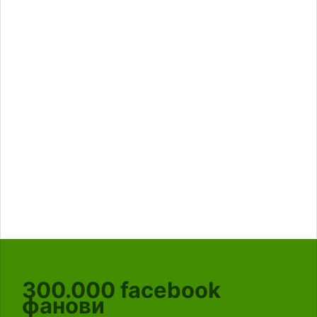
300.000
facebook
фанови