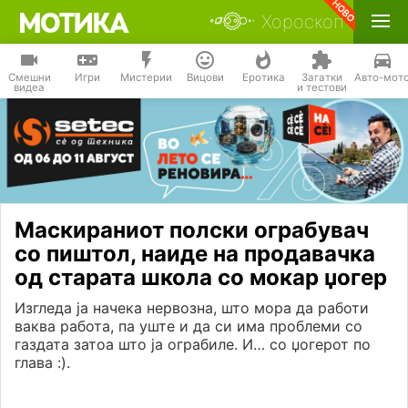
Хороскоп
Смешни
Игри
Мистерии
Вицови
Еротика
Загатки
Авто-мот
видеа
и тестови
Маскираниот полски ограбувач
со пиштол, наиде на продавачка
од старата школа со мокар џогер
Изгледа ја начека нервозна, што мора да работи
ваква работа, па уште и да си има проблеми со
газдата затоа што ја ограбиле. И… со џогерот по
глава :).