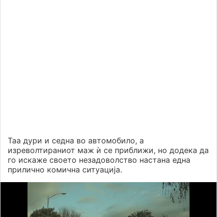
Таа дури и седна во автомобило, а
изреволтираниот маж ѝ се приближи, но додека да
го искаже своето незадоволство настана една
прилично комична ситуација.