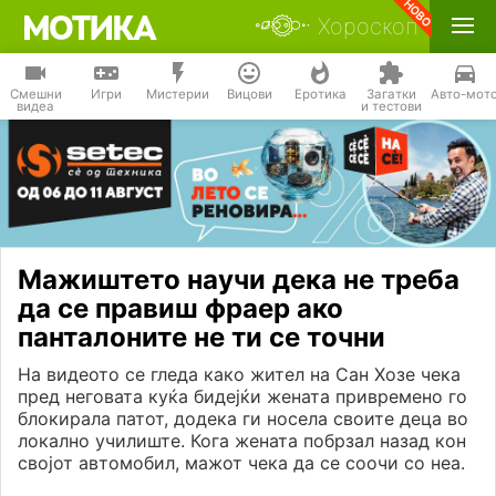
Хороскоп
Смешни
Игри
Мистерии
Вицови
Еротика
Загатки
Авто-мот
видеа
и тестови
Мажиштето научи дека не треба
да се правиш фраер ако
панталоните не ти се точни
На видеото се гледа како жител на Сан Хозе чека
пред неговата куќа бидејќи жената привремено го
блокирала патот, додека ги носела своите деца во
локално училиште. Кога жената побрзал назад кон
својот автомобил, мажот чека да се соочи со неа.