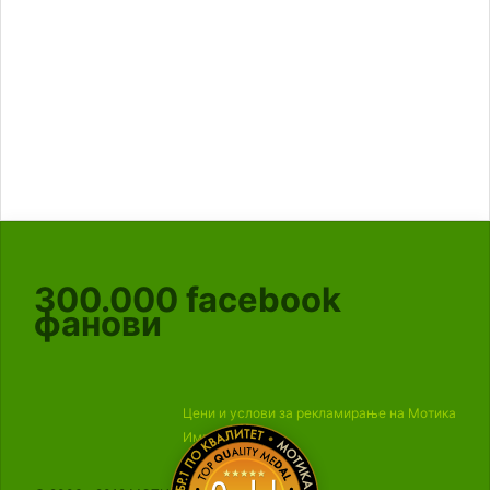
300.000
facebook
фанови
Цени и услови за рекламирање на Мотика
Импресум