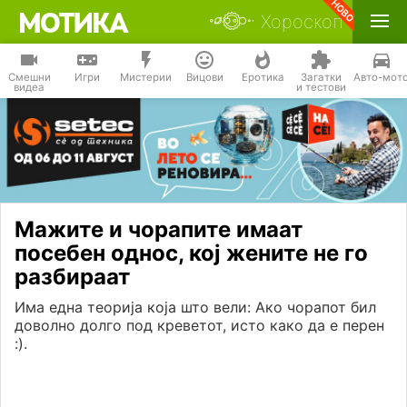
Хороскоп
Смешни
Игри
Мистерии
Вицови
Еротика
Загатки
Авто-мот
видеа
и тестови
Мажите и чорапите имаат
посебен однос, кој жените не го
разбираат
Има една теорија која што вели: Ако чорапот бил
доволно долго под креветот, исто како да е перен
:).