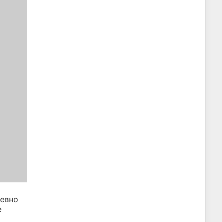
евно
е