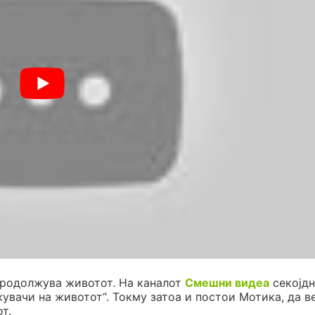
продолжува животот. На каналот
Смешни видеа
секојдн
жувачи на животот“. Токму затоа и постои Мотика, да в
т.