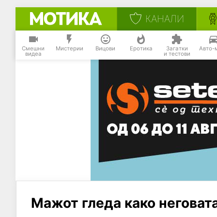
КАНАЛИ
Смешни
Мистерии
Вицови
Еротика
Загатки
Авто-
видеа
и тестови
Мажот гледа како неговата