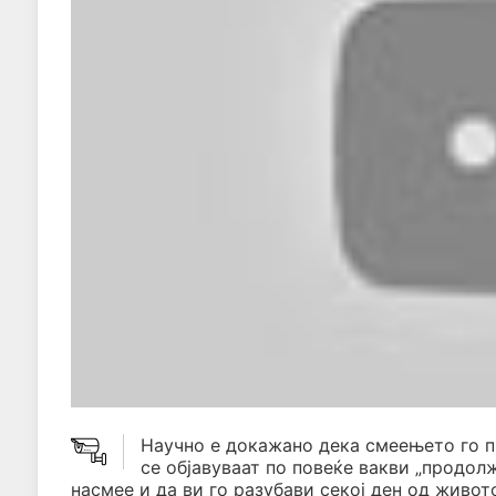
Научно е докажано дека смеењето го 
се објавуваат по повеќе вакви „продол
насмее и да ви го разубави секој ден од живото