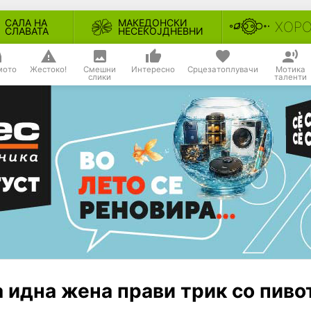
САЛА НА
МАКЕДОНСКИ
ХОР
СЛАВАТА
НЕСЕКОЈДНЕВНИ
мото
Жестоко!
Смешни
Интересно
Срцезатоплувачи
Мотика
слики
таленти
 идна жена прави трик со пиво