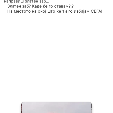
направиш златен заб…
– Златен заб? Каде ќе го ставам?!?
– На местото на оној што ќе ти го избијам СЕГА!