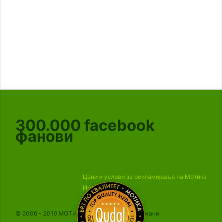
300.000
facebook
фанови
Цени и услови за рекламирање на Мотика
Импресум
© 2006 - 2019 МОТИКА, Сите права се задржани