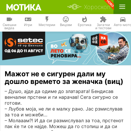
Хороскоп
Смешни
Игри
Мистерии
Вицови
Еротика
Загатки
Авто-мот
видеа
и тестови
Мажот не е сигурен дали му
дошло времето за женачка (виц)
– Душо, ајде да одиме до златарата! Бендисав
венчални прстени и ги нарачав! Сега сигурно се
готови.
– Љубов моја, не ли е малку рано. Јас рзмислував
за тоа и можеби…
– Молааам?! И да си размислувал за тоа, прстенот
пак ќе ти се најде. Можеш да го стопиш и да си