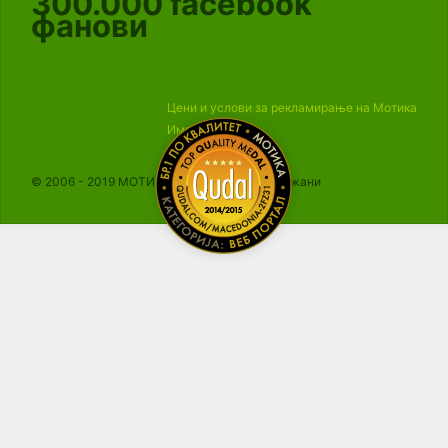
300.000
facebook
фанови
Цени и услови за рекламирање на Мотика
Импресум
© 2006 - 2019 МОТИКА, Сите права се задржани