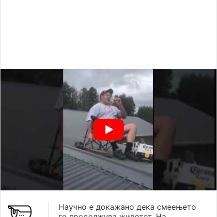
Научно е докажано дека смеењето
го продолжува животот. На