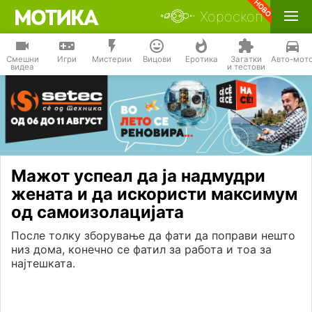
Хороскоп
Смешни
Игри
Мистерии
Вицови
Еротика
Загатки
Авто-мот
видеа
и тестови
Мажот успеал да ја надмудри
жената и да искористи максимум
од самоизолацијата
После толку зборување да фати да поправи нешто
низ дома, конечно се фатил за работа и тоа за
најтешката.