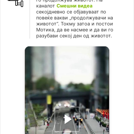
каналот
Смешни видеа
секојдневно се објавуваат по
повеќе вакви „продолжувачи на
животот“. Токму затоа и постои
Мотика, да ве насмее и да ви го
разубави секој ден од животот.