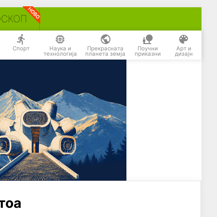
ОСКОП
Спорт
Наука и
Прекрасната
Поучни
Арт и
технологија
планета земја
приказни
дизајн
тоа