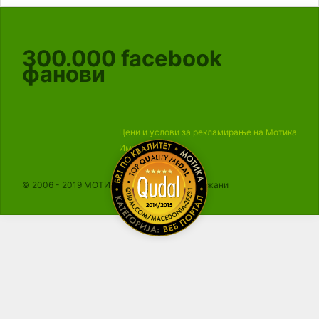
300.000
facebook
фанови
Цени и услови за рекламирање на Мотика
Импресум
© 2006 - 2019 МОТИКА, Сите права се задржани