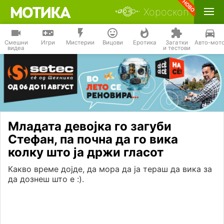
Хороскоп
Смешни
Игри
Мистерии
Вицови
Еротика
Загатки
Авто-мот
видеа
и тестови
Младата девојка го загуби
Стефан, па почна да го вика
колку што ја држи гласот
Какво време дојде, да мора да ја тераш да вика за
да дознеш што е :).