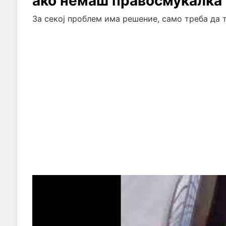
ако немаш правосмукалка 
За секој проблем има решение, само треба да т