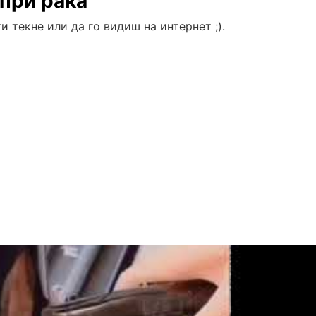
при рака
и текне или да го видиш на интернет ;).