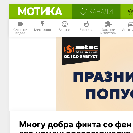
КАНАЛИ
Смешни
Мистерии
Вицови
Еротика
Загатки
Авто-
видеа
и тестови
Многу добра финта со фен