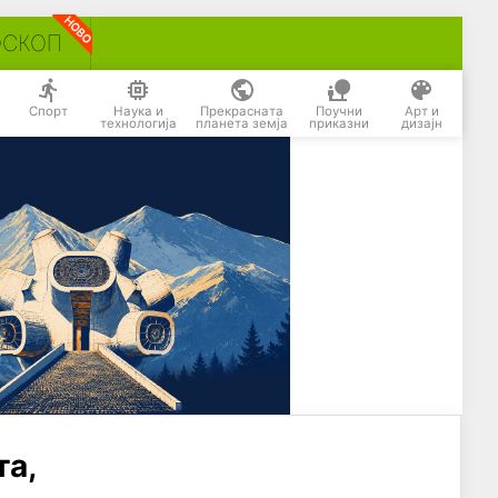
ОСКОП
Спорт
Наука и
Прекрасната
Поучни
Арт и
технологија
планета земја
приказни
дизајн
та,