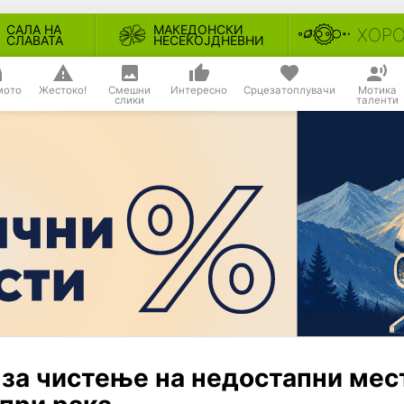
САЛА НА
МАКЕДОНСКИ
ХОР
СЛАВАТА
НЕСЕКОЈДНЕВНИ
мото
Жестоко!
Смешни
Интересно
Срцезатоплувачи
Мотика
слики
таленти
 за чистење на недостапни мес