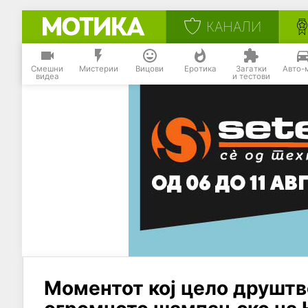
КАНАЛИ
Смешни
Мистерии
Вицови
Еротика
Загатки
Авто-
видеа
и тестови
Моментот кој цело друштв