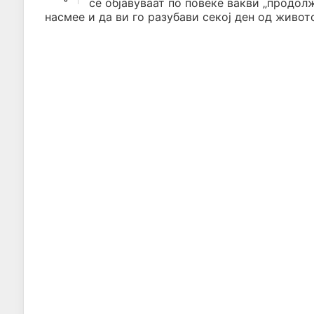
се објавуваат по повеќе вакви „продол
насмее и да ви го разубави секој ден од живото