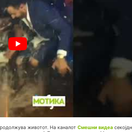
продолжува животот. На каналот
Смешни видеа
секојдн