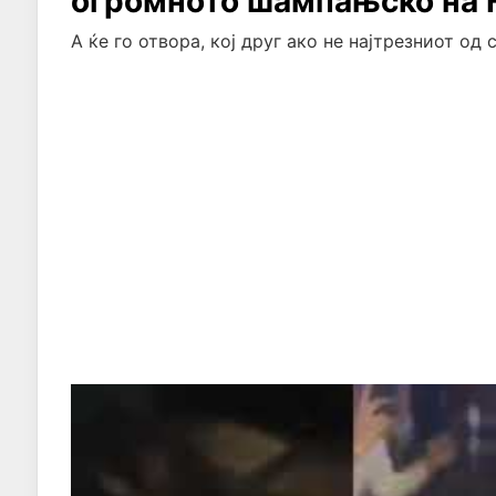
огромното шампањско на 
А ќе го отвора, кој друг ако не најтрезниот од