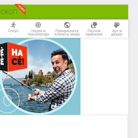
ОСКОП
Спорт
Наука и
Прекрасната
Поучни
Арт и
технологија
планета земја
приказни
дизајн