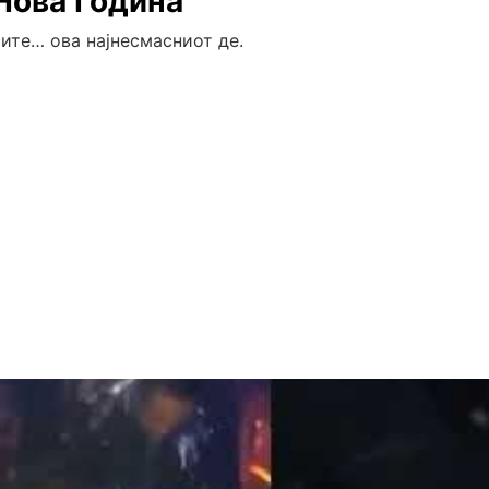
Нова Година
 сите… ова најнесмасниот де.