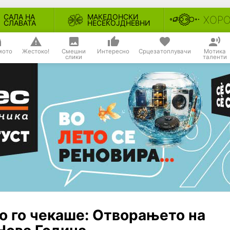
САЛА НА
МАКЕДОНСКИ
ХОР
СЛАВАТА
НЕСЕКОЈДНЕВНИ
мото
Жестоко!
Смешни
Интересно
Срцезатоплувачи
Мотика
слики
таленти
о го чекаше: Отворањето на