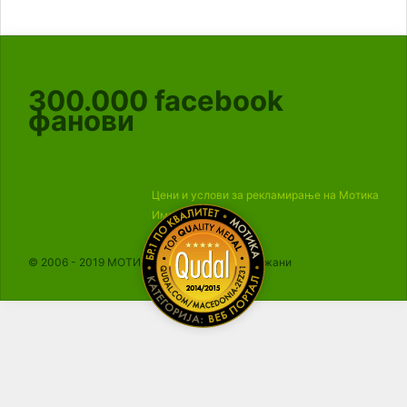
300.000
facebook
фанови
Цени и услови за рекламирање на Мотика
Импресум
© 2006 - 2019 МОТИКА, Сите права се задржани