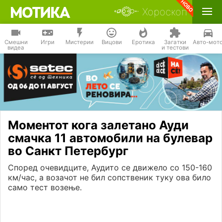
Хороскоп
Смешни
Игри
Мистерии
Вицови
Еротика
Загатки
Авто-мот
видеа
и тестови
Моментот кога залетано Ауди
смачка 11 автомобили на булевар
во Санкт Петербург
Според очевидците, Аудито се движело со 150-160
км/час, а возачот не бил сопственик туку ова било
само тест возење.