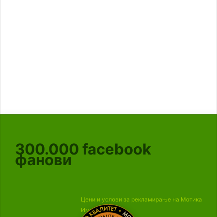
300.000
facebook
фанови
Цени и услови за рекламирање на Мотика
Импресум