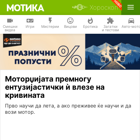
Хороскоп
Смешни
Игри
Мистерии
Вицови
Еротика
Загатки
Авто-мот
видеа
и тестови
Моторџијата премногу
ентузијастички ѝ влезе на
кривината
Прво научи да лета, а ако преживее ќе научи и да
вози мотор.