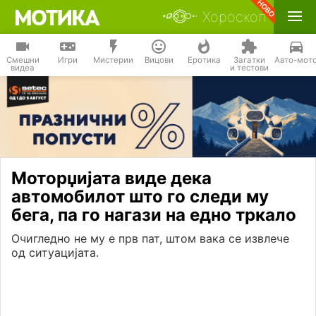
Хороскоп
Смешни
Игри
Мистерии
Вицови
Еротика
Загатки
Авто-мот
видеа
и тестови
Моторџијата виде дека
автомобилот што го следи му
бега, па го нагази на едно тркало
Очигледно не му е прв пат, штом вака се извлече
од ситуацијата.