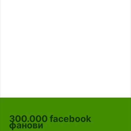
300.000
facebook
фанови