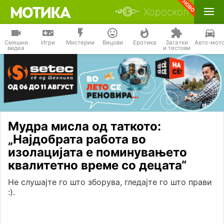
Хороскоп
Смешни
Игри
Мистерии
Вицови
Еротика
Загатки
Авто-мот
видеа
и тестови
Мудра мисла од таткото:
„Најдобрата работа во
изолацијата е поминувањето
квалитетно време со децата“
Не слушајте го што зборува, гледајте го што прави
:).