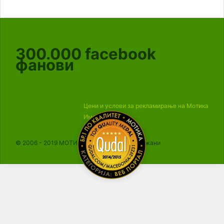
300.000
facebook
фанови
Цени и услови за рекламирање на Мотика
Импресум
© 2006 - 2019 МОТИКА, Сите права се задржани