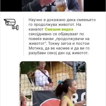
Научно е докажано дека смеењето
го продолжува животот. На
каналот
Смешни видеа
секојдневно се објавуваат по
повеќе вакви „продолжувачи на
животот“. Токму затоа и постои
Мотика, да ве насмее и да ви го
разубави секој ден од животот.