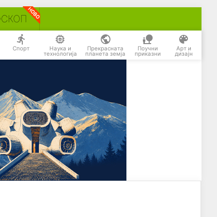
ОСКОП
Спорт
Наука и
Прекрасната
Поучни
Арт и
технологија
планета земја
приказни
дизајн