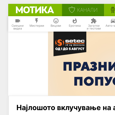
КАНАЛИ
Смешни
Мистерии
Вицови
Еротика
Загатки
Авто-
видеа
и тестови
Најлошото вклучување на 