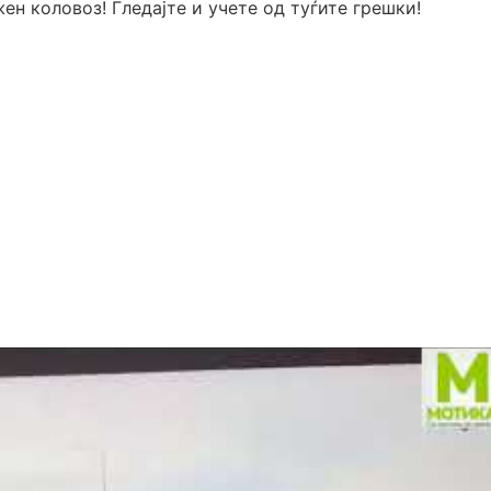
ен коловоз! Гледајте и учете од туѓите грешки!