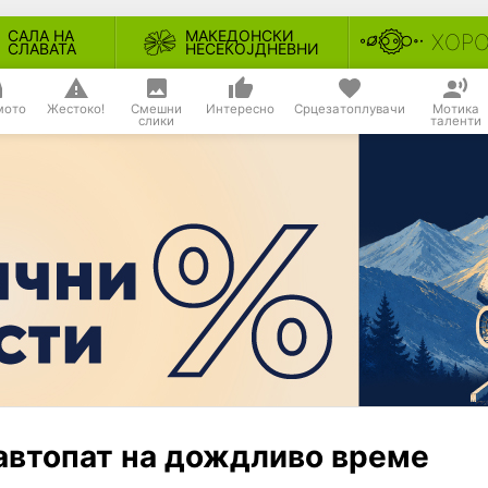
САЛА НА
МАКЕДОНСКИ
ХОР
СЛАВАТА
НЕСЕКОЈДНЕВНИ
мото
Жестоко!
Смешни
Интересно
Срцезатоплувачи
Мотика
слики
таленти
автопат на дождливо време