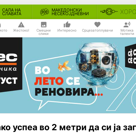
САЛА НА
МАКЕДОНСКИ
ХОР
СЛАВАТА
НЕСЕКОЈДНЕВНИ
мото
Жестоко!
Смешни
Интересно
Срцезатоплувачи
Мотика
слики
таленти
ако успеа во 2 метри да си ја за