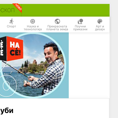
ОСКОП
Спорт
Наука и
Прекрасната
Поучни
Арт и
технологија
планета земја
приказни
дизајн
губи