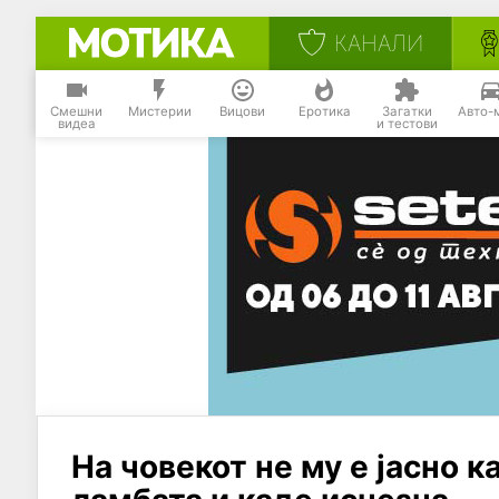
КАНАЛИ
Смешни
Мистерии
Вицови
Еротика
Загатки
Авто-
видеа
и тестови
На човекот не му е јасно к