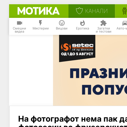
КАНАЛИ
Смешни
Мистерии
Вицови
Еротика
Загатки
Авто-
видеа
и тестови
На фотографот нема пак да