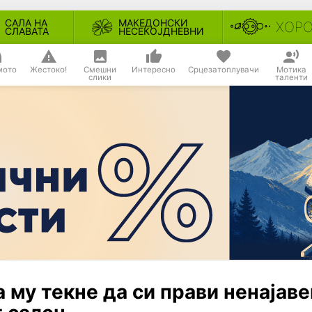
САЛА НА
МАКЕДОНСКИ
ХОР
СЛАВАТА
НЕСЕКОЈДНЕВНИ
мото
Жестоко!
Смешни
Интересно
Срцезатоплувачи
Мотика
слики
таленти
 му текне да си прави ненајав