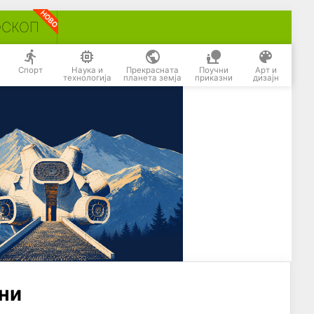
ОСКОП
Спорт
Наука и
Прекрасната
Поучни
Арт и
технологија
планета земја
приказни
дизајн
ени