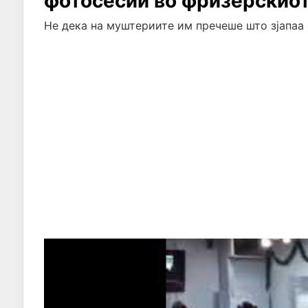
фотосесии во фризерскиот
Не дека на муштериите им пречеше што зјапаа 