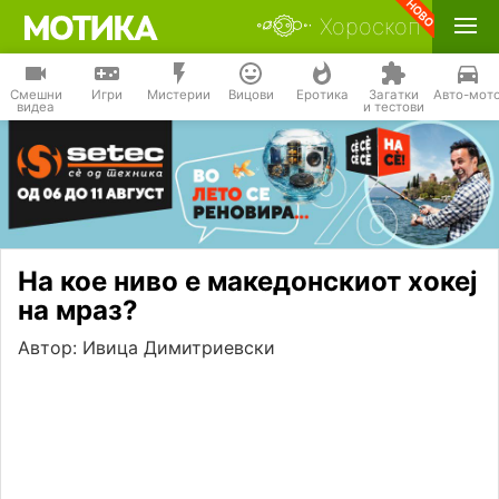
Хороскоп
Смешни
Игри
Мистерии
Вицови
Еротика
Загатки
Авто-мот
видеа
и тестови
На кое ниво е македонскиот хокеј
на мраз?
Автор: Ивица Димитриевски