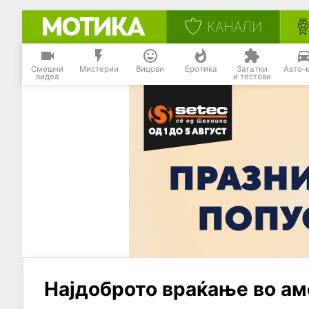
КАНАЛИ
Смешни
Мистерии
Вицови
Еротика
Загатки
Авто-
видеа
и тестови
Најдоброто враќање во ам