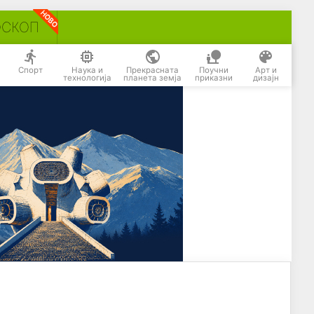
ОСКОП
Спорт
Наука и
Прекрасната
Поучни
Арт и
технологија
планета земја
приказни
дизајн