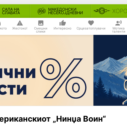
САЛА НА
МАКЕДОНСКИ
ХОР
СЛАВАТА
НЕСЕКОЈДНЕВНИ
мото
Жестоко!
Смешни
Интересно
Срцезатоплувачи
Мотика
слики
таленти
ериканскиот „Нинџа Воин“