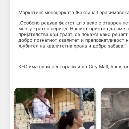
Маркетинг менаџерката Жаклина Герасимовска,
„Особено радува фактот што веќе е отворен пет
многу краток период. Нашиот пристап да сме 
пријателства кои траат, се покажа како рецеп
добро познатиот квалитет и препознатливост н
љубител на квалитетна храна и добра забава.“
KFC има свои ресторани и во City Mall, Ramstore 