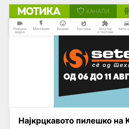
КАНАЛИ
Смешни
Мистерии
Вицови
Еротика
Загатки
Авто-
видеа
и тестови
Најкрцкавото пилешко на K