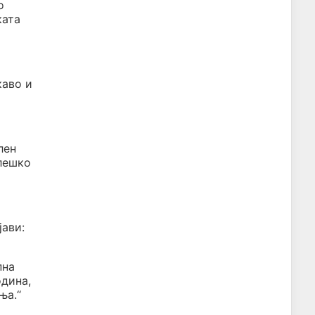
о
ката
каво и
лен
илешко
јави:
пна
одина,
ња.“