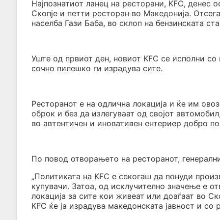
Најпознатиот ланец на ресторани, KFC, денес оф
Скопје и петти ресторан во Македонија. Отсега
населба Гази Баба, во склоп на бензинската ст
Уште од првиот ден, новиот KFC се исполни со
сочно пилешко ги израдува сите.
Ресторанот е на одлична локација и ќе им овоз
оброк и без да излегуваат од својот автомобил
во автентичен и иновативен ентериер добро по
По повод отворањето на ресторанот, генерални
„Политиката на KFC е секогаш да понуди произ
купувачи. Затоа, од исклучително значење е о
локација за сите кои живеат или доаѓаат во Ск
KFC ќе ја израдува македонската јавност и со