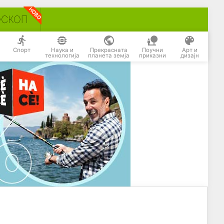
ОСКОП
Спорт
Наука и
Прекрасната
Поучни
Арт и
технологија
планета земја
приказни
дизајн