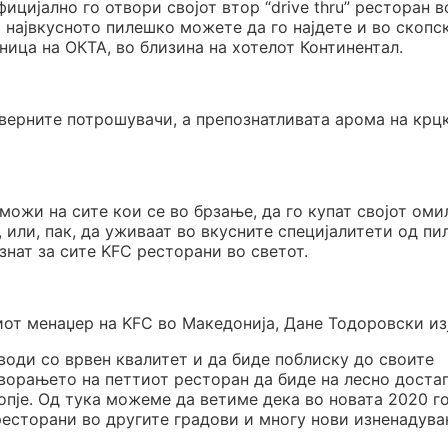
ицијално го отвори својот втор “drive thru” ресторан в
 највкусното пилешко можете да го најдете и во скопс
аница на ОКТА, во близина на хотелот Континентал.
 верните потрошувачи, а препознатливата арома на крц
можи на сите кои се во брзање, да го купат својот оми
, или, пак, да уживаат во вкусните специјалитети од п
знат за сите KFC ресторани во светот.
от менаџер на KFC во Македонија, Дане Тодоровски из
води со врвен квалитет и да биде поблиску до своите
творањето на петтиот ресторан да биде на лесно доста
опје. Од тука можеме да ветиме дека во новата 2020 г
 ресторани во другите градови и многу нови изненадува