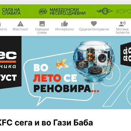
САЛА НА
МАКЕДОНСКИ
ХОР
СЛАВАТА
НЕСЕКОЈДНЕВНИ
мото
Жестоко!
Смешни
Интересно
Срцезатоплувачи
Мотика
слики
таленти
FC сега и во Гази Баба