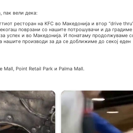
 пак вели дека:
тиот ресторан на KFC во Македонија и втор “drive thru”
секогаш поврзани со нашите потрошувачи и да градиме
т за успех и во Македонија. И понатаму продолжуваме с
а нашите производи за да се доближиме до секој еден
Mall, Point Retail Park и Palma Mall.