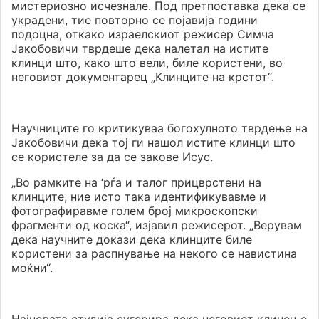
мистериозно исчезнале. Под претпоставка дека се
украдени, тие повторно се појавија години
подоцна, откако израелскиот режисер Симча
Јакобовичи тврдеше дека налетал на истите
клинци што, како што вели, биле користени, во
неговиот документарец „Клинците на крстот“.
Научниците го критикуваа богохулното тврдење на
Јакобовичи дека тој ги нашол истите клинци што
се користеле за да се закове Исус.
„Во рамките на ‘рѓа и талог прицврстени на
клинците, ние исто така идентификувавме и
фотографиравме голем број микроскопски
фрагменти од коска“, изјавил режисерот. „Верувам
дека научните докази дека клинците биле
користени за распнување на некого се навистина
моќни“.