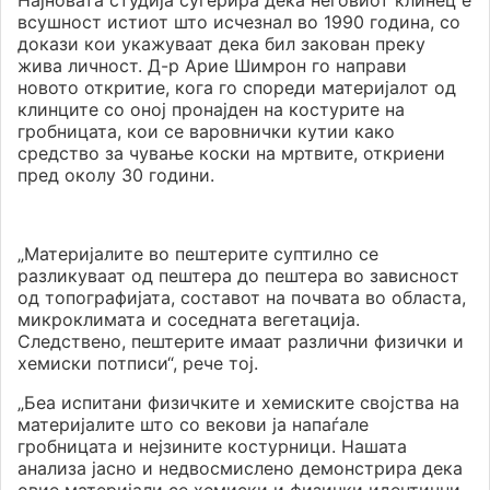
Најновата студија сугерира дека неговиот клинец е
всушност истиот што исчезнал во 1990 година, со
докази кои укажуваат дека бил закован преку
жива личност. Д-р Арие Шимрон го направи
новото откритие, кога го спореди материјалот од
клинците со оној пронајден на костурите на
гробницата, кои се варовнички кутии како
средство за чување коски на мртвите, откриени
пред околу 30 години.
„Материјалите во пештерите суптилно се
разликуваат од пештера до пештера во зависност
од топографијата, составот на почвата во областа,
микроклимата и соседната вегетација.
Следствено, пештерите имаат различни физички и
хемиски потписи“, рече тој.
„Беа испитани физичките и хемиските својства на
материјалите што со векови ја напаѓале
гробницата и нејзините костурници. Нашата
анализа јасно и недвосмислено демонстрира дека