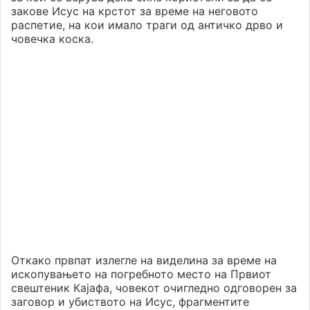
закове Исус на крстот за време на неговото
распетие, на кои имало траги од античко дрво и
човечка коска.
Откако првпат излегле на виделина за време на
ископувањето на погребното место на Првиот
свештеник Кајафа, човекот очигледно одговорен за
заговор и убиството на Исус, фрагментите