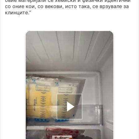
овие материјали се хемиски и физички идентични
со оние кои, со векови, исто така, се врзувале за
клинците.“