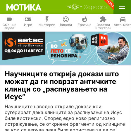
Хороскоп
Смешни
Игри
Мистерии
Вицови
Еротика
Загатки
Авто-мот
видеа
и тестови
Научниците открија докази што
можат да ги поврзат античките
клинци со „распнувањето на
Исус“
Научниците наводно откриле докази кои
сугерираат дека клинците за распнување на Исус
биле вистински. Според едно ново религиозно
истражување, се откриени фрагменти од клинците
за кои се верува дека биле користени за да се