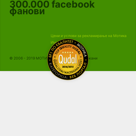
300.000
facebook
фанови
Цени и услови за рекламирање на Мотика
Импресум
© 2006 - 2019 МОТИКА, Сите права се задржани