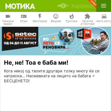
Хороскоп
Смешни
Игри
Мистерии
Вицови
Еротика
Загатки
Авто-мот
видеа
и тестови
Не, не! Тоа е баба ми!
Кога некој од твоите другари толку многу ќе се
натреска… Насмевката на лицето на бабата =
БЕСЦЕНЕТО!